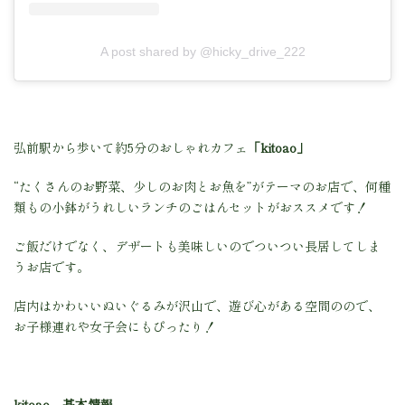
A post shared by @hicky_drive_222
弘前駅から歩いて約5分のおしゃれカフェ
「kitoao」
“たくさんのお野菜、少しのお肉とお魚を”がテーマのお店で、何種
類もの小鉢がうれしいランチのごはんセットがおススメです！
ご飯だけでなく、デザートも美味しいのでついつい長居してしま
うお店です。
店内はかわいいぬいぐるみが沢山で、遊び心がある空間のので、
お子様連れや女子会にもぴったり！
kitoao 基本情報