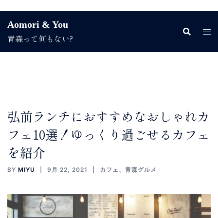
コ
Aomori & You
ン
青森って何もない?
テ
ン
ツ
へ
ス
キ
ッ
弘前ランチにおすすめなおしゃれカ
プ
フェ10選！ゆっくり過ごせるカフェ
を紹介
BY
MIYU
9月 22, 2021
カフェ
、
青森グルメ