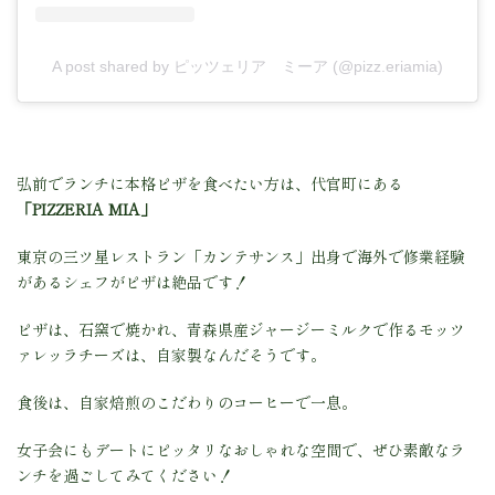
A post shared by ピッツェリア ミーア (@pizz.eriamia)
弘前でランチに本格ピザを食べたい方は、代官町にある
「PIZZERIA MIA」
東京の三ツ星レストラン「カンテサンス」出身で海外で修業経験
があるシェフがピザは絶品です！
ピザは、石窯で焼かれ、青森県産ジャージーミルクで作るモッツ
ァレッラチーズは、自家製なんだそうです。
食後は、自家焙煎のこだわりのコーヒーで一息。
女子会にもデートにピッタリなおしゃれな空間で、ぜひ素敵なラ
ンチを過ごしてみてください！