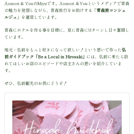
Aomori & YouのMiyuです。Aomori ＆Youというメディアで青森
の魅力を発信しながら、青森旅行をお助けする「
青森旅コンシェ
ルジュ
」を運営しています。
青森にホテルを作る事を目標に、夏に青森にUターンし日々奮闘し
ています。
地元・弘前をもっと好きになって欲しい！という思いで作った
弘
前ガイドブック「Be a Local in Hirosaki」
には、弘前に来たら訪
れてほしいお店のエピソードや店主さんの思いを紹介していま
す。
ぜひ、弘前観光のお供にどうぞ！