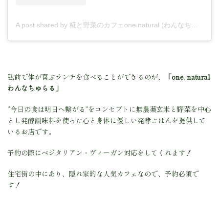
A post shared by 糀と野菜のカフェone.natural (わんなちゅらる) (@one.natural)
弘前で体が喜ぶランチを食べることができるのが、
「one. natural
わんなちゅらる」
“今日の食は明日へ繋がる”をコンセプトに無農薬玄米と野菜を中心
とし発酵調味料を使った心と身体に優しい発酵ごはんを提供して
いるお店です。
予約の際にベジタリアン・ヴィーガン対応をしてくれます！
住宅街の中にあり、隠れ家的な人気カフェなので、予約必須で
す！