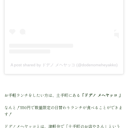
A post shared by ドデノ メヘヤッコ (@dodenomeheyakko)
お手軽ランチをしたい方は、土手町にある
「ドデノ メヘヤッコ 」
なんと！550円で数量限定の日替わりランチが食べることができま
す！
ドデノメヘヤッコとは、津軽弁で「土手町のお店やさん」という