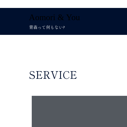
Aomori & You
青森って何もない?
SERVICE