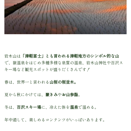
岩木山は
「津軽富士」とも言われる津軽地方のシンボル的な山
で、嶽温泉をはじめ多種多様な泉質の温泉、岩木山神社や百沢ス
キー場など観光スポットが盛りだくさんです！
春は、世界一と言われる
山桜の桜並木。
夏から秋にかけては、
嶽きみ
や
お山参詣
。
冬は、
百沢スキー場
に、冷えた体を
温泉
で温める。
年中通して、楽しめるコンテンツがいっぱいあります。