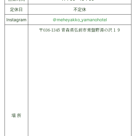
定休日
不定休
Instagram
＠meheyakko_yamanohotel
〒036-1345 青森県弘前市常盤野湯の沢１９
場 所