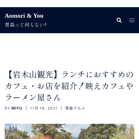
コ
Aomori & You
ン
青森って何もない?
テ
ン
ツ
へ
ス
キ
ッ
【岩木山観光】ランチにおすすめの
プ
カフェ・お店を紹介！映えカフェや
ラーメン屋さん
BY
MIYU
11月 16, 2021
青森グルメ