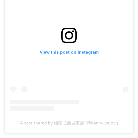
View this post on Instagram
A post shared by 幡龍弘前城東店 (@banryujoutou)