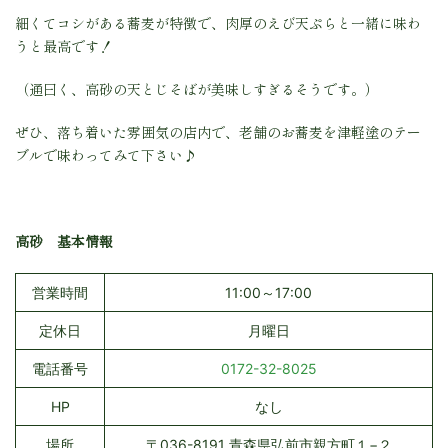
細くてコシがある蕎麦が特徴で、肉厚のえび天ぷらと一緒に味わ
うと最高です！
（通曰く、高砂の天とじそばが美味しすぎるそうです。）
ぜひ、落ち着いた雰囲気の店内で、老舗のお蕎麦を津軽塗のテー
ブルで味わってみて下さい♪
高砂 基本情報
営業時間
11:00～17:00
定休日
月曜日
電話番号
0172-32-8025
HP
なし
場所
〒036-8191 青森県弘前市親方町１−２