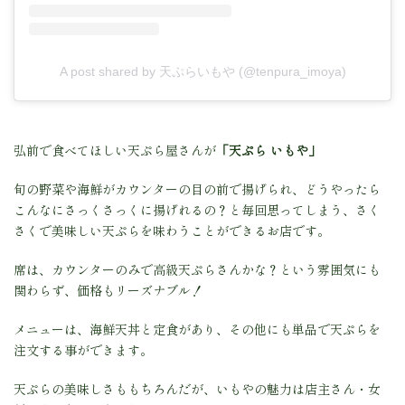
A post shared by 天ぷらいもや (@tenpura_imoya)
弘前で食べてほしい天ぷら屋さんが
「天ぷら いもや」
旬の野菜や海鮮がカウンターの目の前で揚げられ、どうやったら
こんなにさっくさっくに揚げれるの？と毎回思ってしまう、さく
さくで美味しい天ぷらを味わうことができるお店です。
席は、カウンターのみで高級天ぷらさんかな？という雰囲気にも
関わらず、価格もリーズナブル！
メニューは、海鮮天丼と定食があり、その他にも単品で天ぷらを
注文する事ができます。
天ぷらの美味しさももちろんだが、いもやの魅力は店主さん・女