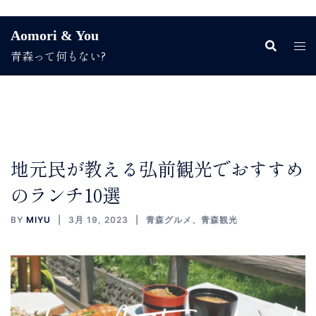
コ
Aomori & You
ン
青森って何もない?
テ
ン
ツ
へ
ス
キ
ッ
地元民が教える弘前観光でおすすめ
プ
のランチ10選
BY
MIYU
3月 19, 2023
青森グルメ
、
青森観光