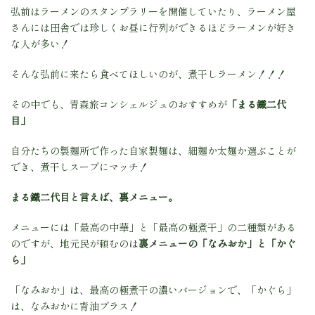
弘前はラーメンのスタンプラリーを開催していたり、ラーメン屋
さんには田舎では珍しくお昼に行列ができるほどラーメンが好き
な人が多い！
そんな弘前に来たら食べてほしいのが、煮干しラーメン！！！
その中でも、青森旅コンシェルジュのおすすめが
「まる鐵二代
目」
自分たちの製麺所で作った自家製麺は、細麺か太麺か選ぶことが
でき、煮干しスープにマッチ！
まる鐵二代目と言えば、裏メニュー。
メニューには「最高の中華」と「最高の極煮干」の二種類がある
のですが、地元民が頼むのは
裏メニューの「なみおか」と「かぐ
ら」
「なみおか」は、最高の極煮干の濃いバージョンで、「かぐら」
は、なみおかに背油プラス！