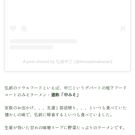
A post shared by 弘前中三 (@hirosakinakasan)
弘前のソウルフードといえば、中三というデパートの地下フード
コートのみそラーメン・
通称「中みそ」
家族のお出かけ、、、友達と部活帰り、、、といつも食べていた
懐かしの味で、弘前に帰省するといつも食べていました。
生姜が効いた甘めの味噌スープに野菜たっぷりのラーメンです。