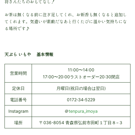
将さんたちのおもてなし！
お茶は無くなる前に注ぎ足してくれ、お新香も無くなると追加し
てくれます。気遣いが素敵だなあと行くたびに温かい気持ちにな
る場所です♪
天ぷら いもや 基本情報
11:00〜14:00
営業時間
17:00〜20:00ラストオーダー20:30閉店
定休日
月曜日(祝日の場合は翌日)
電話番号
0172‐34‐5229
Instagram
＠
tenpura_imoya
場所
〒036-8054 青森県弘前市田町１丁目８−３