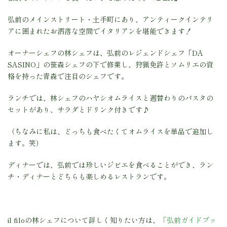
弘前のメインストリート・土手町にあり、アンティークインテリ
アに囲まれたお洒落な空間でイタリアンを堪能できます！
オーナーシェフの林シェフは、弘前のレジェンドシェフ「DA
SASINO」の笹森シェフの下で修業し、狩猟免許とソムリエの資
格を持った青森で注目のシェフです。
ランチでは、林シェフのハヤシオムライスと週替わりのパスタの
セットがあり、サラダとドリンク付きです♪
（ちなみに私は、どっちも食べたくてオムライスを単品で追加し
ます。笑）
ディナーでは、弘前では珍しいジビエを食べることができ、ラン
チ・ディナーとどちらも楽しめるレストランです。
il filoの林シェフについて詳しく知りたい方は、
「弘前ガイドブッ