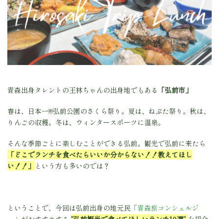
青森出身タレントの王林ちゃんの出身地でもある
「弘前市」
春は、日本一!!!弘前公園のさくら祭り。夏は、ねぷた祭り。秋は、
りんごの収穫。冬は、ウィンタースポーツに温泉。
そんな季節ごとに楽しむことができる弘前。観光で弘前に来たら
「どこでランチを食べたらいいか分からない！！教えてほし
い！！」
という方も多いのでは？
ということで、今回は弘前出身の地元民
「青森旅コンシェルジ
ュ」
がおすすめする
”弘前観光で食べてほしいランチ10選”
を紹介