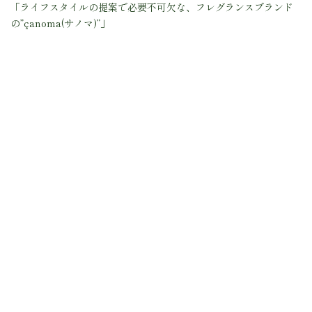
「ライフスタイルの提案で必要不可欠な、フレグランスブランド
の”çanoma(サノマ)”」