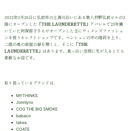
2022年3月26日に弘前市の土淵川沿いにある第八狩野弘前ビルの2
階にオープンした
「THE LAUNDERETTE」
アパレルで23年働
いていた阿保郁子さんがオープンした主にウィメンズファッショ
ンを扱うセレクトショップです。マンションの中の階段を上り、
二階の奥の部屋の扉を開くと、そこに
「THE
LAUNDERETTE」
はあります。真っ白い空間に光が入るとても
素敵なお店です。
取り扱っているブランドは、
MYTHINKS
Jonnlynx
COG THE BIG SMOKE
babaco
takes.
COATE