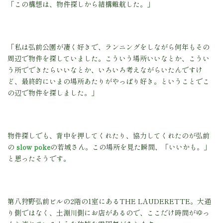
「この構想は、物件探しから結構難航した。」
「私は弘前公園が凄く好きで、ランニングをしながら何年もその
周辺で物件を探していました。こういう場所いいなとか、こうい
う所でできたらいいなとか、いろいろ考えながらいたんですけ
ど、最終的にいまの場所あたりがやっぱり好き。ということでこ
の辺で物件を探しました。」
物件探しでも、背中を押してくれたり、協力してくれたのが弘前
の
slow poke
の若城さん。この場所を見た瞬間、「いいかも。」
と思ったそうです。
第八狩野弘前ビルの2階の1室にあるTHE LAUDERETTE。大通
り側ではなく、土淵川側にお店があるので、ここだけ時間がゆっ