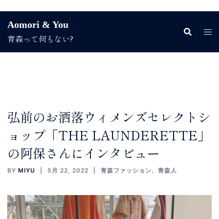
コ
Aomori & You
ン
青森って何もない?
テ
ン
ツ
へ
ス
キ
ッ
弘前のお洒落ウィメンズセレクトシ
プ
ョップ「THE LAUNDERETTE」
の阿保さんにインタビュー
BY
MIYU
5月 22, 2022
青森ファッション
、
青森人