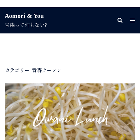
コ
Aomori & You
ン
青森って何もない?
テ
ン
ツ
へ
ス
キ
ッ
カテゴリー:
青森ラーメン
プ