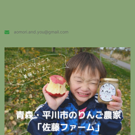
aomori.and.you@gmail.com