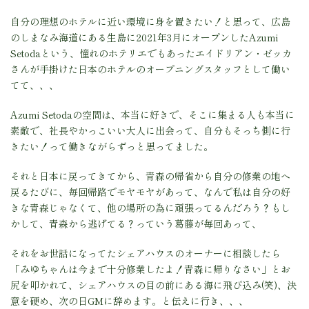
自分の理想のホテルに近い環境に身を置きたい！と思って、広島
のしまなみ海道にある生島に2021年3月にオープンしたAzumi
Setodaという、憧れのホテリエでもあったエイドリアン・ゼッカ
さんが手掛けた日本のホテルのオープニングスタッフとして働い
てて、、、
Azumi Setodaの空間は、本当に好きで、そこに集まる人も本当に
素敵で、社長やかっこいい大人に出会って、自分もそっち側に行
きたい！って働きながらずっと思ってました。
それと日本に戻ってきてから、青森の帰省から自分の修業の地へ
戻るたびに、毎回帰路でモヤモヤがあって、なんで私は自分の好
きな青森じゃなくて、他の場所の為に頑張ってるんだろう？もし
かして、青森から逃げてる？っていう葛藤が毎回あって、
それをお世話になってたシェアハウスのオーナーに相談したら
「みゆちゃんは今まで十分修業したよ！青森に帰りなさい」とお
尻を叩かれて、シェアハウスの目の前にある海に飛び込み(笑)、決
意を硬め、次の日GMに辞めます。と伝えに行き、、、