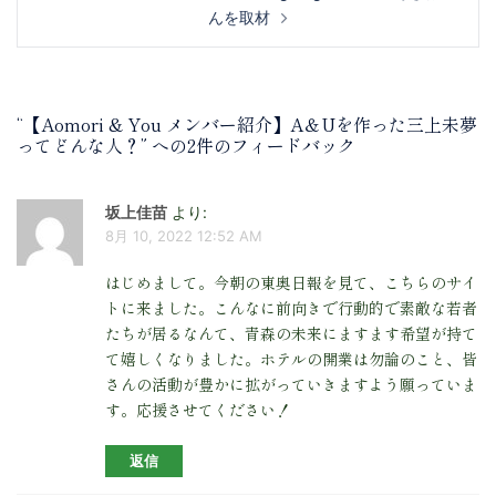
シ
んを取材
ョ
ン
“
【Aomori & You メンバー紹介】A＆Uを作った三上未夢
ってどんな人？
” への2件のフィードバック
坂上佳苗
より:
8月 10, 2022 12:52 AM
はじめまして。今朝の東奥日報を見て、こちらのサイ
トに来ました。こんなに前向きで行動的で素敵な若者
たちが居るなんて、青森の未来にますます希望が持て
て嬉しくなりました。ホテルの開業は勿論のこと、皆
さんの活動が豊かに拡がっていきますよう願っていま
す。応援させてください！
返信