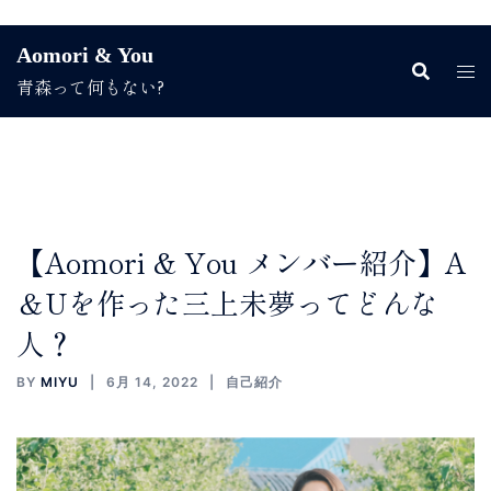
コ
Aomori & You
ン
青森って何もない?
テ
ン
ツ
へ
ス
キ
ッ
【Aomori & You メンバー紹介】A
プ
＆Uを作った三上未夢ってどんな
人？
BY
MIYU
6月 14, 2022
自己紹介