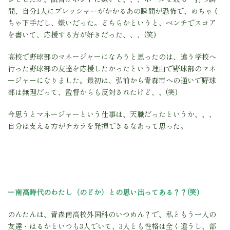
間、自分1人にプレッシャーがかかるあの瞬間が恐怖で、めちゃく
ちゃ下手だし、嫌いだった。ど
ちらかというと、ベンチでスコア
を書いて、応援する方が好きだった、、、(笑)
高校で野球部のマネージャーになろうと思ったのは、違う学校へ
行った野球部の友達を応援したかったという理由で野球部のマネ
ージャーになりました。最初は、弘前から青森市への通いで野球
部は無理だって、監督からも反対されたけど、、(笑)
今思うとマネージャーという仕事は、天職だったというか、、、
自分は支える方がチカラを発揮できるなあって思った。
ー南高時代のわたし（のどか）との思い出ってある？？(笑)
のんたんは、青森南高校外国科のいつめん？で、私ともう一人の
友達・はるかといつも3人でいて、3人とも性格は全く違うし、部