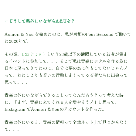
ーどうして県外にいながらA＆Uを？
Aomori & You を始めたのは、私が京都のFour Seasons で働いて
た2020年で、
その頃、
U23サミット
という23歳以下の活躍している若者が集ま
るイベントに参加して、、、そこで私は青森にホテルを作る為に
日本に戻ってきてたのに、自分は夢の為に何もしてないじゃん！
って、わたしよりも若いの行動しまくってる若者たちに出会って
思って、、、
青森の外にいながらできることってなんだろう？って考えた時
に、「まず、青森に来てくれる人を増やそう！」と思って、
Instagram でAomori ＆Youのアカウントを作った。
青森の外にいると、青森の情報って全然ネット上で見つからなく
て、、、