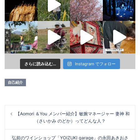
さらに読み込む…
Instagram でフォロー
自己紹介
投
稿
【Aomori ＆You メンバー紹介】敏腕マネージャー 妻神 和
ナ
（さいかみ のどか）ってどんな人？
ビ
ゲ
ー
弘前のワインショップ「YOIZUKI garage」の永田あきおさ