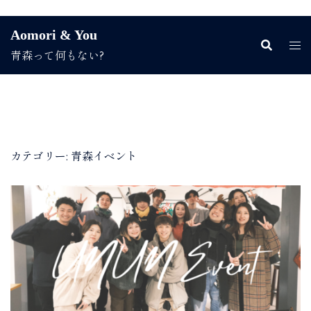
コ
Aomori & You
ン
青森って何もない?
テ
ン
ツ
へ
ス
キ
ッ
カテゴリー:
青森イベント
プ