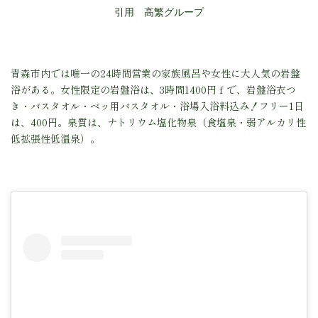
引用 高繁グループ
青森市内では唯一の24時間営業の家族風呂や女性に大人気の岩盤
浴がある。
女性限定の岩盤浴は、
3時間1400円ｆで、
岩盤浴衣つ
き・バスタオル・ベッ用バスタオル・浴場入浴料込み！
フリー1日
は、400円。
泉質は、
ナトリウム塩化物泉（食塩泉・弱アルカリ性
低拡張性低温泉）。