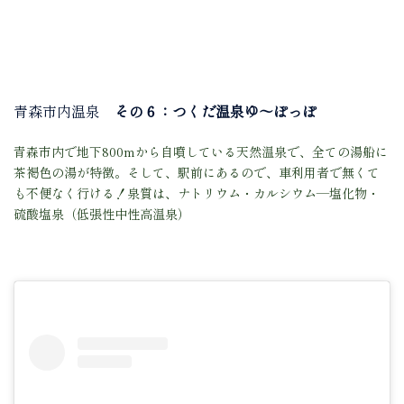
青森市内温泉
その６：つくだ温泉ゆ〜ぽっぽ
青森市内で地下800mから自噴している天然温泉で、全ての湯船に
茶褐色の湯が特徴。そして、駅前にあるので、車利用者で無くて
も不便なく行ける！泉質は、ナトリウム・カルシウム―塩化物・
硫酸塩泉（低張性中性高温泉）