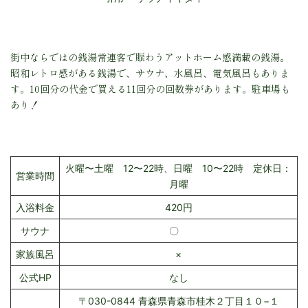
街中ならではの銭湯常連客で賑わうアットホーム感満載の銭湯。
昭和レトロ感がある銭湯で、サウナ、水風呂、電気風呂もありま
す。10回分の代金で買える11回分の回数券があります。駐車場も
あり！
火曜〜土曜 12〜22時、日曜 10〜22時 定休日：
営業時間
月曜
入浴料金
420円
サウナ
〇
家族風呂
×
公式HP
なし
〒030-0844 青森県青森市桂木２丁目１０−１