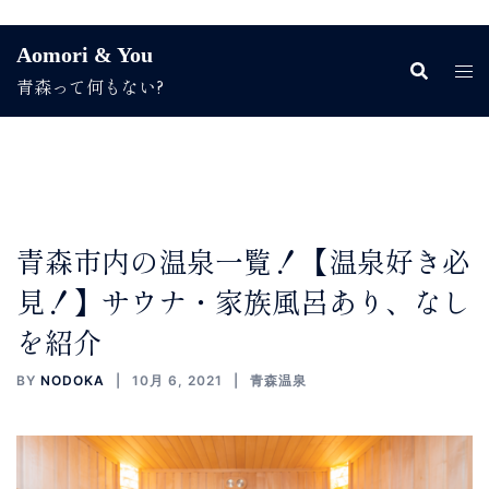
コ
Aomori & You
ン
青森って何もない?
テ
ン
ツ
へ
ス
キ
ッ
青森市内の温泉一覧！【温泉好き必
プ
見！】サウナ・家族風呂あり、なし
を紹介
BY
NODOKA
10月 6, 2021
青森温泉