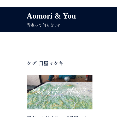
コ
Aomori & You
ン
青森って何もない?
テ
ン
ツ
へ
ス
キ
タグ:
目屋マタギ
ッ
プ