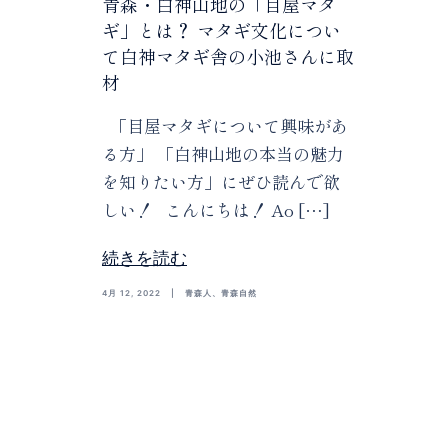
青森・白神山地の「目屋マタ
ギ」とは？ マタギ文化につい
て白神マタギ舎の小池さんに取
材
「目屋マタギについて興味があ
る方」 「白神山地の本当の魅力
を知りたい方」にぜひ読んで欲
しい！ こんにちは！ Ao […]
続きを読む
4月 12, 2022
青森人
、
青森自然