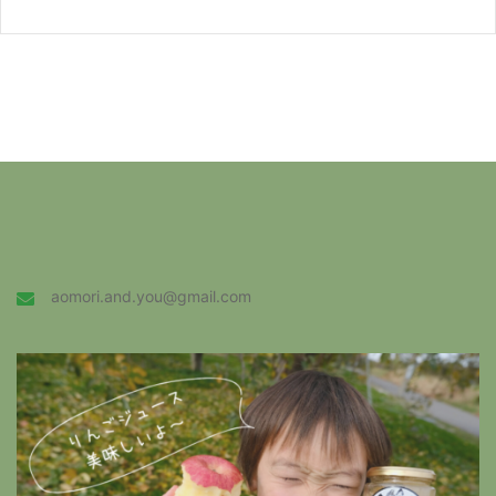
aomori.and.you@gmail.com