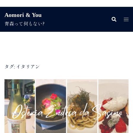
コ
Aomori & You
ン
青森って何もない?
テ
ン
ツ
へ
ス
キ
ッ
タグ:
イタリアン
プ