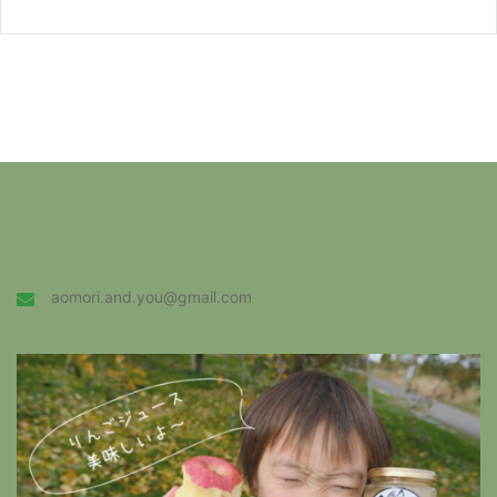
aomori.and.you@gmail.com