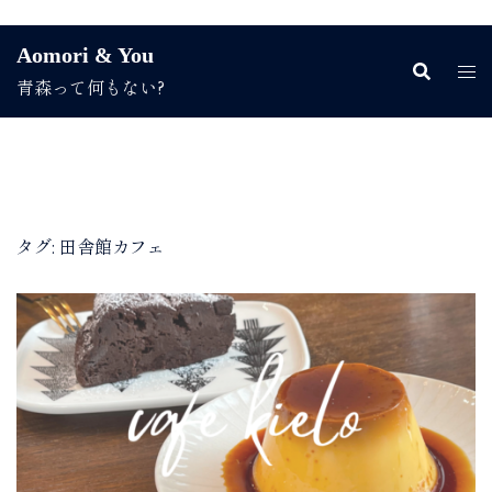
コ
Aomori & You
ン
青森って何もない?
テ
ン
ツ
へ
ス
キ
ッ
タグ:
田舎館カフェ
プ