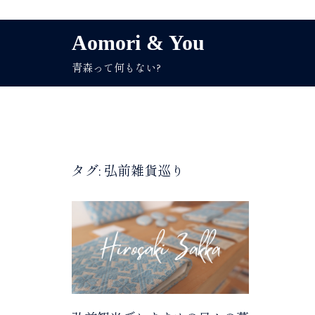
コ
Aomori & You
ン
青森って何もない?
テ
ン
ツ
へ
ス
キ
タグ:
弘前雑貨巡り
ッ
プ