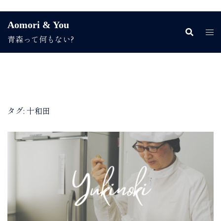
コ
Aomori & You
ン
青森って何もない?
テ
ン
ツ
へ
ス
キ
ッ
タグ:
十和田
プ