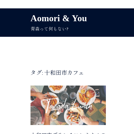
コ
Aomori & You
ン
青森って何もない?
テ
ン
ツ
へ
ス
キ
タグ:
十和田市カフェ
ッ
プ