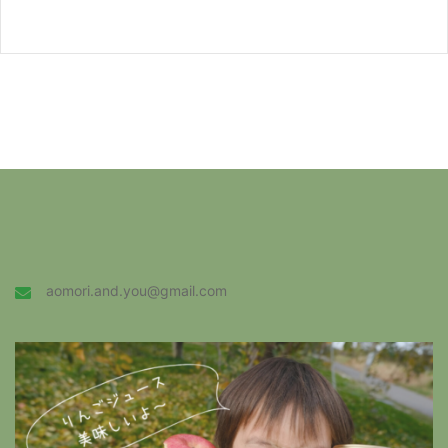
aomori.and.you@gmail.com