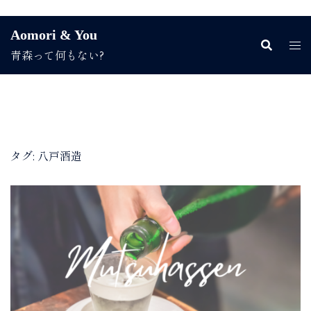
コ
Aomori & You
ン
青森って何もない?
テ
ン
ツ
へ
ス
キ
ッ
タグ:
八戸酒造
プ