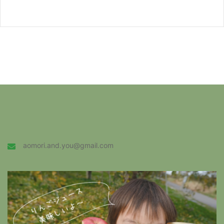
aomori.and.you@gmail.com