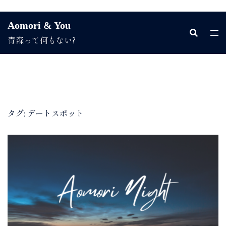
コ
Aomori & You
ン
青森って何もない?
テ
ン
ツ
へ
ス
キ
ッ
タグ:
デートスポット
プ