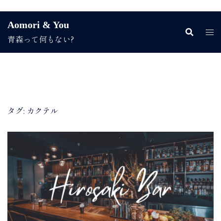
コ
Aomori & You
ン
青森って何もない?
テ
ン
ツ
へ
ス
キ
ッ
タグ:
カクテル
プ