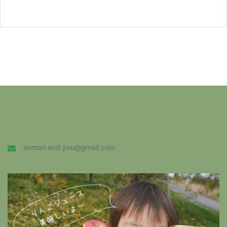
aomori.and.you@gmail.com