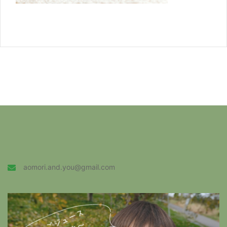
aomori.and.you@gmail.com